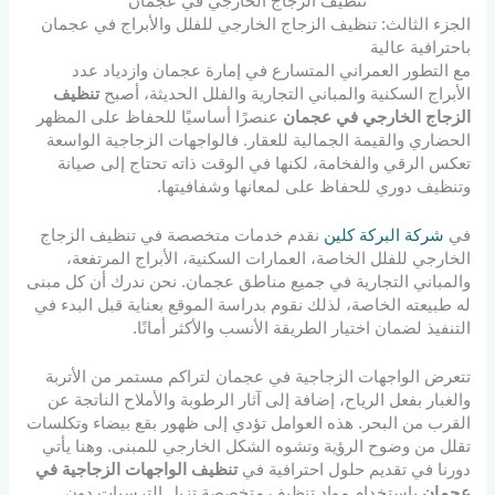
تنظيف الزجاج الخارجي في عجمان
الجزء الثالث: تنظيف الزجاج الخارجي للفلل والأبراج في عجمان
باحترافية عالية
مع التطور العمراني المتسارع في إمارة عجمان وازدياد عدد
الأبراج السكنية والمباني التجارية والفلل الحديثة، أصبح
تنظيف
الزجاج الخارجي في عجمان
عنصرًا أساسيًا للحفاظ على المظهر
الحضاري والقيمة الجمالية للعقار. فالواجهات الزجاجية الواسعة
تعكس الرقي والفخامة، لكنها في الوقت ذاته تحتاج إلى صيانة
وتنظيف دوري للحفاظ على لمعانها وشفافيتها.
في
شركة البركة كلين
نقدم خدمات متخصصة في تنظيف الزجاج
الخارجي للفلل الخاصة، العمارات السكنية، الأبراج المرتفعة،
والمباني التجارية في جميع مناطق عجمان. نحن ندرك أن كل مبنى
له طبيعته الخاصة، لذلك نقوم بدراسة الموقع بعناية قبل البدء في
التنفيذ لضمان اختيار الطريقة الأنسب والأكثر أمانًا.
تتعرض الواجهات الزجاجية في عجمان لتراكم مستمر من الأتربة
والغبار بفعل الرياح، إضافة إلى آثار الرطوبة والأملاح الناتجة عن
القرب من البحر. هذه العوامل تؤدي إلى ظهور بقع بيضاء وتكلسات
تقلل من وضوح الرؤية وتشوه الشكل الخارجي للمبنى. وهنا يأتي
دورنا في تقديم حلول احترافية في
تنظيف الواجهات الزجاجية في
عجمان
باستخدام مواد تنظيف متخصصة تزيل الترسبات دون