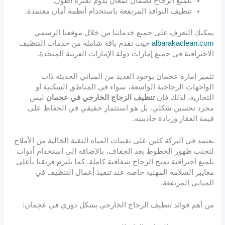
تلميع الزجاج لضمان لمعان يدوم لفترة أطول.
تنظيف النوافذ المرتفعة باستخدام أنظمة أمان معتمدة.
يمكنك التعرف على جميع خدماتنا من خلال موقعنا الرسمي
albarakaclean.com
حيث نقدم باقة شاملة من خدمات التنظيف
الاحترافية في جميع إمارات دولة الإمارات العربية المتحدة.
تتميز إمارة عجمان بوجود العديد من المباني الحديثة ذات
الواجهات الزجاجية الواسعة، سواء في المناطق السكنية أو
التجارية. لذلك فإن
تنظيف الزجاج الخارجي في عجمان
ليس
مجرد تحسين شكلي، بل هو استثمار حقيقي في الحفاظ على
قيمة العقار وزيادة جاذبيته.
نعتمد في البركة كلين على تقنيات المياه النقية الخالية من الأملاح
لتجنب ظهور الخطوط بعد الجفاف، بالإضافة إلى استخدام أدوات
تلميع احترافية تمنح الزجاج شفافية كاملة. كما يلتزم فريقنا بأعلى
معايير السلامة المهنية خاصة عند تنفيذ أعمال التنظيف في
المباني المرتفعة.
من أهم فوائد تنظيف الزجاج الخارجي بشكل دوري في عجمان: