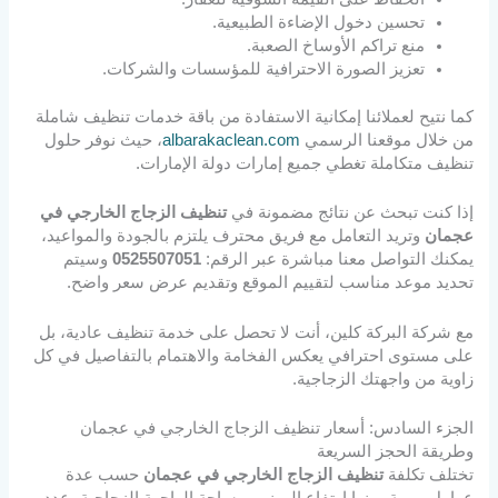
تحسين دخول الإضاءة الطبيعية.
منع تراكم الأوساخ الصعبة.
تعزيز الصورة الاحترافية للمؤسسات والشركات.
كما نتيح لعملائنا إمكانية الاستفادة من باقة خدمات تنظيف شاملة
من خلال موقعنا الرسمي
albarakaclean.com
، حيث نوفر حلول
تنظيف متكاملة تغطي جميع إمارات دولة الإمارات.
إذا كنت تبحث عن نتائج مضمونة في
تنظيف الزجاج الخارجي في
عجمان
وتريد التعامل مع فريق محترف يلتزم بالجودة والمواعيد،
يمكنك التواصل معنا مباشرة عبر الرقم:
0525507051
وسيتم
تحديد موعد مناسب لتقييم الموقع وتقديم عرض سعر واضح.
مع شركة البركة كلين، أنت لا تحصل على خدمة تنظيف عادية، بل
على مستوى احترافي يعكس الفخامة والاهتمام بالتفاصيل في كل
زاوية من واجهتك الزجاجية.
الجزء السادس: أسعار تنظيف الزجاج الخارجي في عجمان
وطريقة الحجز السريعة
تختلف تكلفة
تنظيف الزجاج الخارجي في عجمان
حسب عدة