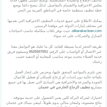
تكاليف الإصلاح والصيانة المستقبلية، ويمنح المبنى مظهرًا جذابًا
يعكس الاحترافية والاهتمام بالتفاصيل. لذلك ننصح دائمًا بوضع
خطة تنظيف منتظمة خاصة في المناطق القريبة من البحر.
يمكنك الاطلاع على جميع خدمات التنظيف الاحترافية التي نقدمها
في مختلف إمارات الدولة عبر موقعنا الرسمي
albarakaclean.com
، حيث نوفر باقات متكاملة تناسب احتياجات
المنازل والشركات على حد سواء.
طريقة الحجز لدينا بسيطة للغاية، كل ما عليك هو التواصل معنا
عبر الاتصال أو الواتساب على الرقم:
0525507051
وسيقوم فريق
خدمة العملاء بتحديد موعد مناسب للمعاينة أو التنفيذ حسب
رغبتك.
نحن نلتزم بالمواعيد المتفق عليها، ونحرص على إنجاز العمل
بكفاءة عالية دون إحداث أي إزعاج للسكان أو تعطيل للأعمال.
الجودة والسرعة والاحترافية هي المبادئ التي نعمل بها في جميع
مشاريع
تنظيف الزجاج الخارجي في عجمان
.
اختيارك لشركة البركة كلين يعني الحصول على خدمة موثوقة،
نتائج مضمونة، ولمعان مثالي يدوم طويلاً، ليبقى مبناك في عجمان