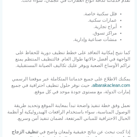
نقدم خدماتنا لكافة أنواع العقارات في عجمان، سواء كانت:
فلل سكنية خاصة.
عمارات سكنية.
أبراج تجارية.
مراكز تسوق.
منشآت صناعية وإدارية.
كما نتيح إمكانية التعاقد على خطط تنظيف دورية للحفاظ على
الواجهة في أفضل حالاتها طوال العام. فالتنظيف المنتظم يمنع
تراكم الأوساخ الصعبة ويوفر عليك تكاليف الصيانة المستقبلية.
يمكنك الاطلاع على جميع خدماتنا المتكاملة عبر موقعنا الرسمي
albarakaclean.com
، حيث نوفر حلول تنظيف احترافية في جميع
إمارات الدولة، مع مستوى جودة موحد في كل موقع.
نعمل وفق خطة تنفيذ واضحة تبدأ بمعاينة الموقع وتحديد طريقة
الوصول المناسبة، سواء باستخدام الرافعات الهيدروليكية أو أنظمة
الحبال الاحترافية للمباني المرتفعة، لضمان تنفيذ آمن وسريع.
إذا كنت تبحث عن نتائج حقيقية ولمعان واضح في
تنظيف الزجاج