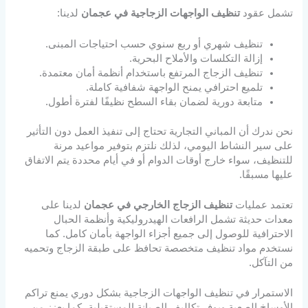
تشمل عقود
تنظيف الواجهات الزجاجية في عجمان
لدينا:
تنظيف شهري أو ربع سنوي حسب احتياجات المبنى.
إزالة التكلسات والأملاح البحرية.
تنظيف الزجاج المرتفع باستخدام أنظمة أمان معتمدة.
تلميع احترافي يمنح الواجهة شفافية كاملة.
متابعة دورية لضمان بقاء السطح نظيفًا لفترة أطول.
نحن ندرك أن المباني التجارية تحتاج إلى تنفيذ العمل دون التأثير
على سير النشاط اليومي، لذلك نلتزم بتوفير مواعيد مرنة
للتنظيف، سواء خارج أوقات الدوام أو في أيام محددة يتم الاتفاق
عليها مسبقًا.
تعتمد عمليات
تنظيف الزجاج الخارجي في عجمان
لدينا على
معدات حديثة تشمل الرافعات الهيدروليكية وأنظمة الحبال
الاحترافية للوصول إلى جميع أجزاء الواجهة بأمان كامل. كما
نستخدم مواد تنظيف متخصصة تحافظ على طبقة الزجاج وتحميه
من التآكل.
الاستمرار في تنظيف الواجهات الزجاجية بشكل دوري يمنع تراكم
الأوساخ الصعبة ويوفر تكاليف الصيانة المستقبلية، كما يعزز من