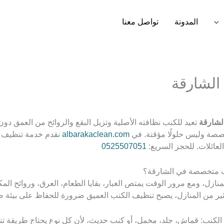
المدونة
تواصل معنا
لشارقة
لشارقة
تعيد للكنب نظافته الأصلية وتزيل البقع والروائح من العمق دون
صصة وليس حلولًا مؤقتة. في
albarakaclean.com
نقدم خدمة تنظيف 
لعائلات. للحجز السريع:
0525507051
منازل، ومع مرور الوقت يمتص الغبار، بقايا الطعام، العرق، وروائح المك
كثير من المنازل، يصبح تنظيف الكنب العميق ضرورة للحفاظ على بيئة 
نوع الكنب: قماش، جلد، مخمل، أو كنب حديث، لأن كل نوع يحتاج طريقة 