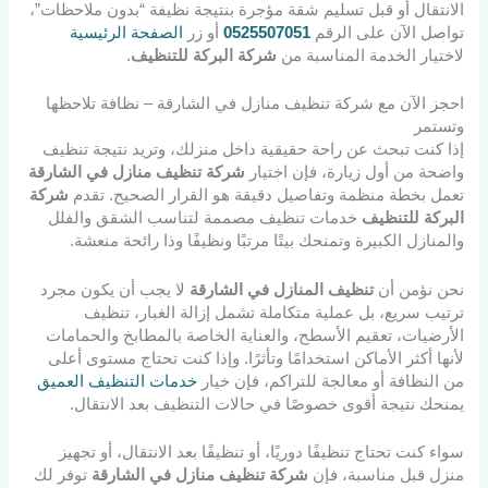
الانتقال أو قبل تسليم شقة مؤجرة بنتيجة نظيفة “بدون ملاحظات”،
تواصل الآن على الرقم
0525507051
أو زر
الصفحة الرئيسية
لاختيار الخدمة المناسبة من
شركة البركة للتنظيف
.
احجز الآن مع شركة تنظيف منازل في الشارقة – نظافة تلاحظها
وتستمر
إذا كنت تبحث عن راحة حقيقية داخل منزلك، وتريد نتيجة تنظيف
واضحة من أول زيارة، فإن اختيار
شركة تنظيف منازل في الشارقة
تعمل بخطة منظمة وتفاصيل دقيقة هو القرار الصحيح. تقدم
شركة
البركة للتنظيف
خدمات تنظيف مصممة لتناسب الشقق والفلل
والمنازل الكبيرة وتمنحك بيتًا مرتبًا ونظيفًا وذا رائحة منعشة.
نحن نؤمن أن
تنظيف المنازل في الشارقة
لا يجب أن يكون مجرد
ترتيب سريع، بل عملية متكاملة تشمل إزالة الغبار، تنظيف
الأرضيات، تعقيم الأسطح، والعناية الخاصة بالمطابخ والحمامات
لأنها أكثر الأماكن استخدامًا وتأثرًا. وإذا كنت تحتاج مستوى أعلى
من النظافة أو معالجة للتراكم، فإن خيار
خدمات التنظيف العميق
يمنحك نتيجة أقوى خصوصًا في حالات التنظيف بعد الانتقال.
سواء كنت تحتاج تنظيفًا دوريًا، أو تنظيفًا بعد الانتقال، أو تجهيز
منزل قبل مناسبة، فإن
شركة تنظيف منازل في الشارقة
توفر لك