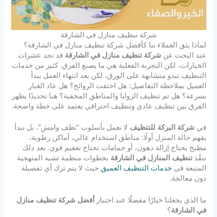
شركة تنظيف منازل في الشارقة
لماذا يثق العملاء بنا كأفضل شركة تنظيف منازل في الشارقة؟
عند البحث عن
شركة تنظيف منازل في الشارقة
قد تجد عشرات
الخيارات، لكن التجربة الفعلية هي ما يصنع الفرق. كثير من خدمات
التنظيف تبدو متشابهة على الورق، لكن بعد انتهاء العمل يبدأ
العميل بملاحظة التفاصيل: هل اختفت الروائح؟ هل عاد الغبار
بسرعة؟ هل تم تنظيف الزوايا والمناطق المخفية؟ هنا تحديدًا يظهر
الفرق بين تنظيف عادي وتنظيف احترافي يعتمد على خطة واضحة.
في
شركة البركة للتنظيف
لا نعمل بأسلوب “نظف وامشِ”، بل نبدأ
بفهم حالة المنزل أولًا: مناطق استخدام عالي، أماكن رطوبة،
مطبخ يحتاج إزالة دهون، أو حمامات تحتاج تعقيم قوي. بعد ذلك
ننفّذ
تنظيف المنازل في الشارقة
بخطوات منظمة تشبه المنهجية
المتبعة في
خدمات التنظيف العميق
حيث لا يتم ترك أي تفصيلة
دون معالجة.
ما الذي يجعلنا خيارًا مفضلًا عند اختيار
أفضل شركة تنظيف منازل
في الشارقة
؟