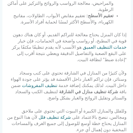
والمراحيض، معالجة الرواسب والروائح والتركيز على أماكن
الرطوبة.
تعقيم الأسطح:
تعقيم مقابض الأبواب، الطاولات، مفاتيح
الكهرباء، والأسطح الأكثر لمسًا لحماية أفراد الأسرة.
إذا كان المنزل يحتاج معالجة للتراكم القديم، أو كان هناك دهون
قوية في المطبخ، أو رواسب واضحة في الحمامات، فإن خيار
خدمات التنظيف العميق
هو الأنسب لأنه يقدم تنظيفًا مكثفًا يركز
على البقع الصعبة والتفاصيل الدقيقة ويعطي نتيجة أقرب إلى
“إعادة ضبط” لنظافة البيت.
ولأن كثيرًا من المنازل في الشارقة تحتوي على كنب وسجاد
وستائر، فإن تراكم الغبار داخل الأقمشة قد يؤثر على جودة الهواء
داخل البيت. لذلك يمكنك إضافة خدمة
تنظيف المفروشات
ضمن
باقة
شركة تنظيف منازل في الشارقة
لتنظيف الكنب والسجاد
والستائر وتقليل الروائح والغبار بشكل واضح.
وللفلل والمنازل الكبيرة أو البيوت التي تحتوي على ملاحق
ومجالس، ننصح بالاعتماد على
شركة تنظيف فلل
لأن هذا النوع من
المنازل يحتاج خطة أوسع للوصول إلى جميع الغرف والمساحات
المخفية دون إهمال أي جزء.