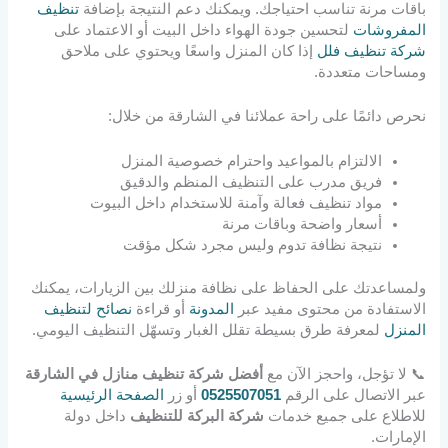
باقات مرنة تناسب احتياجك. ويمكنك دعم النتيجة بإضافة
تنظيف
المفروشات
لتحسين جودة الهواء داخل البيت أو الاعتماد على
شركة تنظيف فلل
إذا كان المنزل واسعًا ويحتوي على ملاحق
ومساحات متعددة.
نحرص دائمًا على راحة عملائنا في الشارقة من خلال:
الالتزام بالمواعيد واحترام خصوصية المنزل
فريق مدرب على التنظيف المنظم والدقيق
مواد تنظيف فعالة وآمنة للاستخدام داخل البيوت
أسعار واضحة وباقات مرنة
نتيجة نظافة تدوم وليس مجرد شكل مؤقت
ولمساعدتك على الحفاظ على نظافة منزلك بين الزيارات، يمكنك
الاستفادة من محتوى مفيد عبر
المدونة
أو قراءة
نصائح لتنظيف
المنزل
لمعرفة طرق بسيطة تقلل الغبار وتسهّل التنظيف اليومي.
📞 لا تؤجل، واحجز الآن مع
أفضل شركة تنظيف منازل في الشارقة
عبر الاتصال على الرقم
0525507051
أو زر
الصفحة الرئيسية
للاطلاع على جميع خدمات
شركة البركة للتنظيف
داخل دولة
الإمارات.