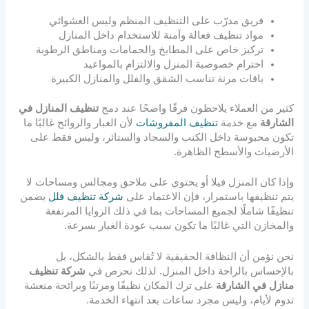
فريق مدرّب على التنظيف المنظم وليس العشوائي
مواد تنظيف فعالة وآمنة للاستخدام داخل المنازل
تركيز خاص على المطابخ والحمامات ومناطق الرطوبة
احترام خصوصية المنزل والالتزام بالمواعيد
باقات مرنة تناسب الشقق والفلل والمنازل الكبيرة
كثير من العملاء يلاحظون فرقًا واضحًا عند دمج
تنظيف المنازل في
الشارقة
مع خدمة
تنظيف المفروشات
لأن الغبار والروائح غالبًا ما
تكون محبوسة داخل الكنب والسجاد والستائر، وليس فقط على
الأرضيات والأسطح الظاهرة.
وإذا كان المنزل فيلا أو يحتوي على ملاحق ومجالس ومساحات لا
يتم تنظيفها باستمرار، فإن الاعتماد على
شركة تنظيف فلل
يضمن
تنظيفًا شاملًا لجميع المساحات بما في ذلك الزوايا المرتفعة
والمخازن التي غالبًا ما تكون سبب عودة الغبار بسرعة.
نحن نؤمن أن النظافة الحقيقية لا تُقاس فقط بالشكل، بل
بالإحساس بالراحة داخل المنزل. لذلك نحرص في
شركة تنظيف
منازل في الشارقة
على ترك المكان نظيفًا ومرتبًا وبرائحة منعشة
تدوم لأيام، وليس مجرد ساعات بعد انتهاء الخدمة.