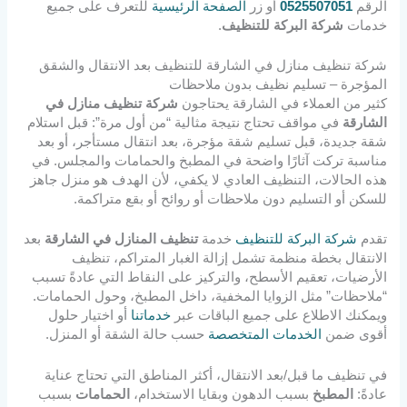
الرقم
0525507051
أو زر
الصفحة الرئيسية
للتعرف على جميع
خدمات
شركة البركة للتنظيف
.
شركة تنظيف منازل في الشارقة للتنظيف بعد الانتقال والشقق
المؤجرة – تسليم نظيف بدون ملاحظات
كثير من العملاء في الشارقة يحتاجون
شركة تنظيف منازل في
الشارقة
في مواقف تحتاج نتيجة مثالية “من أول مرة”: قبل استلام
شقة جديدة، قبل تسليم شقة مؤجرة، بعد انتقال مستأجر، أو بعد
مناسبة تركت آثارًا واضحة في المطبخ والحمامات والمجلس. في
هذه الحالات، التنظيف العادي لا يكفي، لأن الهدف هو منزل جاهز
للسكن أو التسليم دون ملاحظات أو روائح أو بقع متراكمة.
تقدم
شركة البركة للتنظيف
خدمة
تنظيف المنازل في الشارقة
بعد
الانتقال بخطة منظمة تشمل إزالة الغبار المتراكم، تنظيف
الأرضيات، تعقيم الأسطح، والتركيز على النقاط التي عادةً تسبب
“ملاحظات” مثل الزوايا المخفية، داخل المطبخ، وحول الحمامات.
ويمكنك الاطلاع على جميع الباقات عبر
خدماتنا
أو اختيار حلول
أقوى ضمن
الخدمات المتخصصة
حسب حالة الشقة أو المنزل.
في تنظيف ما قبل/بعد الانتقال، أكثر المناطق التي تحتاج عناية
عادةً:
المطبخ
بسبب الدهون وبقايا الاستخدام،
الحمامات
بسبب