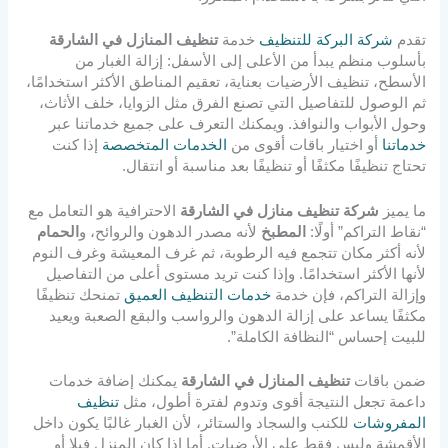
تقدم
شركة البركة للتنظيف
خدمة
تنظيف المنازل في الشارقة
بأسلوب منظم يبدأ من الأعلى إلى الأسفل: إزالة الغبار من
الأسطح، تنظيف الأرضيات بعناية، تعقيم المناطق الأكثر استخدامًا،
ثم الوصول للتفاصيل التي تصنع الفرق مثل الزوايا، خلف الأثاث،
وحول الأبواب والنوافذ. ويمكنك التعرف على جميع خدماتنا عبر
خدماتنا
أو اختيار باقات أقوى من
الخدمات المتخصصة
إذا كنت
تحتاج تنظيفًا مكثفًا أو تنظيفًا بعد مناسبة أو انتقال.
ما يميز
شركة تنظيف منازل في الشارقة
الاحترافية هو التعامل مع
“نقاط التراكم” أولًا:
المطبخ
لأنه مصدر الدهون والروائح، و
الحمام
لأنه أكثر مكان تتجمع فيه الرطوبة، ثم غرف المعيشة وغرف النوم
لأنها الأكثر استخدامًا. وإذا كنت تريد مستوى أعلى من التفاصيل
وإزالة التراكم، فإن خدمة
خدمات التنظيف العميق
تمنحك تنظيفًا
مكثفًا يساعد على إزالة الدهون والرواسب والبقع الصعبة ويعيد
للبيت إحساس “النظافة الكاملة”.
ضمن باقات
تنظيف المنازل في الشارقة
يمكنك إضافة خدمات
داعمة تجعل النتيجة أقوى وتدوم لفترة أطول، مثل
تنظيف
المفروشات
للكنب والسجاد والستائر، لأن الغبار غالبًا يكون داخل
الأقمشة وليس فقط على الأرضيات. أما إذا كان المنزل فيلا أو