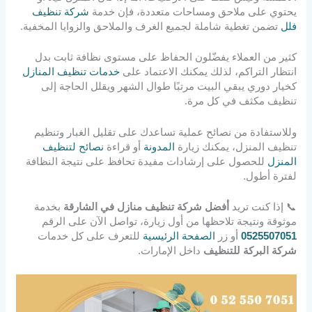
يحتوي على ملاحق ومساحات متعددة، فإن خدمة
شركة تنظيف
فلل
تضمن تغطية شاملة لجميع الغرف والملاحق والزوايا المخفية.
كثير من العملاء يفضّلون الحفاظ على مستوى نظافة ثابت بدل
انتظار التراكم، لذلك يمكنك الاعتماد على
خدمات تنظيف المنازل
كخيار دوري يبقي البيت مرتبًا طوال الشهر ويقلل الحاجة إلى
تنظيف مكثف في كل مرة.
وللاستفادة من نصائح عملية تساعدك على تقليل الغبار وتنظيم
تنظيف المنزل، يمكنك زيارة
المدونة
أو قراءة
نصائح لتنظيف
المنزل
للحصول على إرشادات مفيدة تحافظ على نتيجة النظافة
لفترة أطول.
📞 إذا كنت تريد
أفضل شركة تنظيف منازل في الشارقة
بخدمة
موثوقة ونتيجة تلاحظها من أول زيارة، تواصل الآن على الرقم
0525507051
أو زر
الصفحة الرئيسية
للتعرف على كل خدمات
شركة البركة للتنظيف
داخل الإمارات.