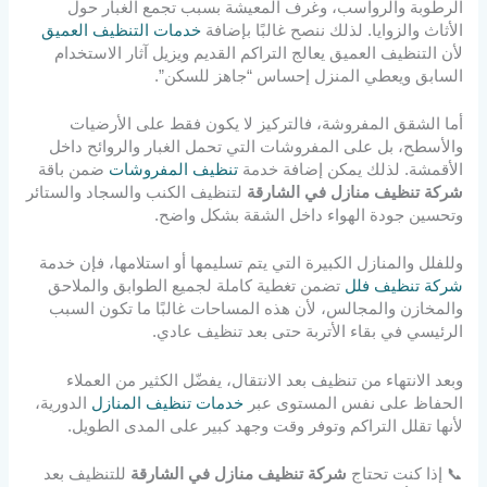
الرطوبة والرواسب، وغرف المعيشة بسبب تجمع الغبار حول
الأثاث والزوايا. لذلك ننصح غالبًا بإضافة
خدمات التنظيف العميق
لأن التنظيف العميق يعالج التراكم القديم ويزيل آثار الاستخدام
السابق ويعطي المنزل إحساس “جاهز للسكن”.
أما الشقق المفروشة، فالتركيز لا يكون فقط على الأرضيات
والأسطح، بل على المفروشات التي تحمل الغبار والروائح داخل
الأقمشة. لذلك يمكن إضافة خدمة
تنظيف المفروشات
ضمن باقة
شركة تنظيف منازل في الشارقة
لتنظيف الكنب والسجاد والستائر
وتحسين جودة الهواء داخل الشقة بشكل واضح.
وللفلل والمنازل الكبيرة التي يتم تسليمها أو استلامها، فإن خدمة
شركة تنظيف فلل
تضمن تغطية كاملة لجميع الطوابق والملاحق
والمخازن والمجالس، لأن هذه المساحات غالبًا ما تكون السبب
الرئيسي في بقاء الأتربة حتى بعد تنظيف عادي.
وبعد الانتهاء من تنظيف بعد الانتقال، يفضّل الكثير من العملاء
الحفاظ على نفس المستوى عبر
خدمات تنظيف المنازل
الدورية،
لأنها تقلل التراكم وتوفر وقت وجهد كبير على المدى الطويل.
📞 إذا كنت تحتاج
شركة تنظيف منازل في الشارقة
للتنظيف بعد