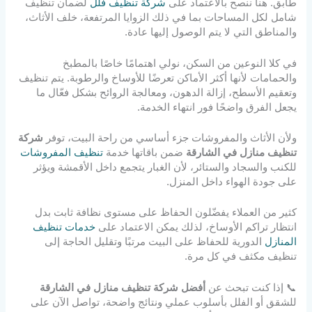
طابق. هنا ننصح بالاعتماد على
شركة تنظيف فلل
لضمان تنظيف
شامل لكل المساحات بما في ذلك الزوايا المرتفعة، خلف الأثاث،
والمناطق التي لا يتم الوصول إليها عادة.
في كلا النوعين من السكن، نولي اهتمامًا خاصًا بالمطبخ
والحمامات لأنها أكثر الأماكن تعرضًا للأوساخ والرطوبة. يتم تنظيف
وتعقيم الأسطح، إزالة الدهون، ومعالجة الروائح بشكل فعّال ما
يجعل الفرق واضحًا فور انتهاء الخدمة.
ولأن الأثاث والمفروشات جزء أساسي من راحة البيت، توفر
شركة
تنظيف منازل في الشارقة
ضمن باقاتها خدمة
تنظيف المفروشات
للكنب والسجاد والستائر، لأن الغبار يتجمع داخل الأقمشة ويؤثر
على جودة الهواء داخل المنزل.
كثير من العملاء يفضّلون الحفاظ على مستوى نظافة ثابت بدل
انتظار تراكم الأوساخ، لذلك يمكن الاعتماد على
خدمات تنظيف
المنازل
الدورية للحفاظ على البيت مرتبًا وتقليل الحاجة إلى
تنظيف مكثف في كل مرة.
📞 إذا كنت تبحث عن
أفضل شركة تنظيف منازل في الشارقة
للشقق أو الفلل بأسلوب عملي ونتائج واضحة، تواصل الآن على