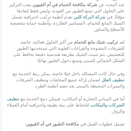
عند البحث عن
شركة مكافحة الحمام في أم القيوين
يجب التركيز
على الحلول التي تمنع الطيور من العودة، وليس فقط إبعادها
مؤقتًا. في
شركة البركة كلين
نقدم أنظمة تركيب احترافية تشمل
الشبك المانع للحمام، المسامير الطاردة، وأنظمة حماية مخصصة
للأسطح والمناور.
يُعد
تركيب شبك مانع للحمام
من أكثر الحلول فعالية، خاصة
للشرفات المفتوحة والفراغات العلوية التي تستخدمها الطيور
للتعشيش. يتم تثبيت الشبك بطريقة هندسية دقيقة تحافظ على
الشكل الجمالي للمبنى وتمنع دخول الطيور نهائيًا.
وفي حال كانت المشكلة داخل فيلا خاصة، يمكن ربط الخدمة مع
تنظيف الفلل
لضمان إزالة جميع المخلفات وتنظيف الشرفات
والممرات المحيطة بالمبنى بعد تنفيذ أنظمة الطرد.
أما في المباني التجارية أو المكاتب، فيمكن دمج الخدمة مع
تنظيف
الشركات والمكاتب
للحفاظ على بيئة نظيفة واحترافية أمام العملاء
والزوار.
تشمل خطوات العمل في
مكافحة الطيور في أم القيوين
: