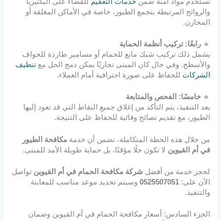
نستخدم مواد آمنة ضمن
خدمات التعقيم
للقضاء على البكتيريا
والروائح المرتبطة بتجمع الطيور، خاصة في الأماكن المغلقة أو
المخازن.
🔹
رابعًا: تركيب أنظمة الحماية
يشمل ذلك تركيب شبك مانع للحمام أو مسامير طاردة للحواف
والأسطح. وفي حال كان المبنى تجاريًا يمكن دمج الحل مع
تنظيف
الشركات
للحفاظ على صورة احترافية أمام العملاء.
🔹
خامسًا: الفحص والمتابعة
بعد التنفيذ، يتم التأكد من إغلاق جميع النقاط التي قد تعود إليها
الطيور، مع تقديم نصائح وقائية للحفاظ على النتيجة.
من خلال هذه الخطة المتكاملة، نضمن أن خدمة
مكافحة الطيور
في أم القيوين
لا تكون حلًا مؤقتًا، بل حماية طويلة الأمد للمبنى.
لحجز خدمة من أفضل
شركة مكافحة الحمام في أم القيوين
تواصل
الآن على:
0525507051
وسيتم تحديد موعد مناسب للمعاينة
والتنفيذ.
الجزء السادس: أسعار مكافحة الحمام في أم القيوين وضمان