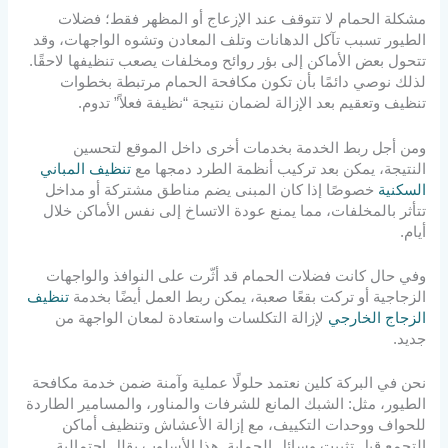
مشكلة الحمام لا تتوقف عند الإزعاج أو المظهر فقط؛ فضلات
الطيور تسبب تآكل الدهانات وتلف المعادن وتشوه الواجهات، وقد
تتحول بعض الأماكن إلى بؤر روائح ومخلفات يصعب تنظيفها لاحقًا.
لذلك نوصي دائمًا بأن تكون مكافحة الحمام مرتبطة بخطوات
تنظيف وتعقيم بعد الإزالة لضمان نتيجة “نظيفة فعلاً” تدوم.
ومن أجل ربط الخدمة بخدمات أخرى داخل الموقع لتحسين
النتيجة، يمكن بعد تركيب أنظمة الطرد دمجها مع
تنظيف المباني
السكنية
خصوصًا إذا كان المبنى يضم مناطق مشتركة أو مداخل
تتأثر بالمخلفات، مما يمنع عودة الاتساخ إلى نفس الأماكن خلال
أيام.
وفي حال كانت فضلات الحمام قد أثّرت على النوافذ والواجهات
الزجاجية أو تركت بقعًا صعبة، يمكن ربط العمل أيضًا بخدمة
تنظيف
الزجاج الخارجي
لإزالة التكلسات واستعادة لمعان الواجهة من
جديد.
نحن في البركة كلين نعتمد حلولًا عملية وآمنة ضمن خدمة مكافحة
الطيور، مثل: الشبك المانع للشرفات والمناور، والمسامير الطاردة
للحواف ووحدات التكييف، مع إزالة الأعشاش وتنظيف أماكن
التجمع قبل تثبيت وسائل الحماية. هذا الأسلوب يقلل احتمالية