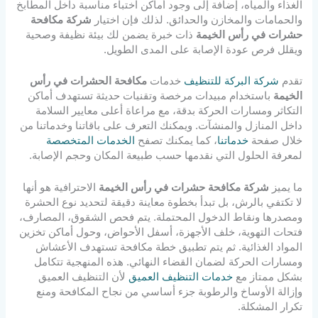
الغذاء والمياه، إضافة إلى وجود أماكن اختباء مناسبة داخل المطابخ
والحمامات والمخازن والحدائق. لذلك فإن اختيار
شركة مكافحة
حشرات في رأس الخيمة
ذات خبرة يضمن لك بيئة نظيفة وصحية
ويقلل فرص عودة الإصابة على المدى الطويل.
تقدم
شركة البركة للتنظيف
خدمات
مكافحة الحشرات في رأس
الخيمة
باستخدام مبيدات مرخصة وتقنيات حديثة تستهدف أماكن
التكاثر ومسارات الحركة بدقة، مع مراعاة أعلى معايير السلامة
داخل المنازل والمنشآت. ويمكنك التعرف على باقاتنا وخدماتنا من
خلال صفحة
خدماتنا
، كما يمكنك تصفح
الخدمات المتخصصة
لمعرفة الحلول التي نقدمها حسب طبيعة المكان وحجم الإصابة.
ما يميز
شركة مكافحة حشرات في رأس الخيمة
الاحترافية هو أنها
لا تكتفي بالرش، بل تبدأ بخطوة معاينة دقيقة لتحديد نوع الحشرة
ومصدرها ونقاط الدخول المحتملة. يتم فحص الشقوق، المصارف،
فتحات التهوية، خلف الأجهزة، أسفل الأحواض، وحول أماكن تخزين
المواد الغذائية. ثم يتم تطبيق خطة مكافحة تستهدف الأعشاش
ومسارات الحركة لضمان القضاء النهائي. هذه المنهجية تتكامل
بشكل ممتاز مع
خدمات التنظيف العميق
لأن التنظيف العميق
وإزالة الأوساخ والرطوبة جزء أساسي من نجاح المكافحة ومنع
تكرار المشكلة.