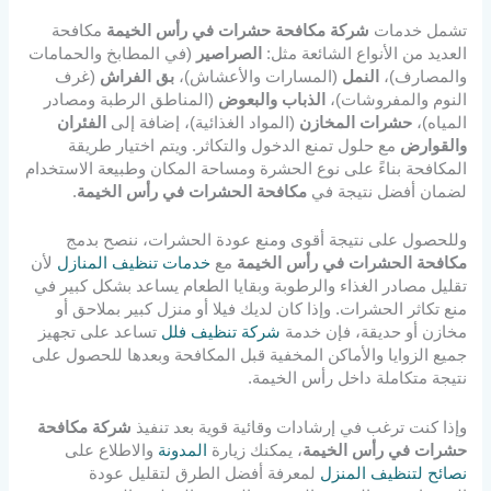
تشمل خدمات
شركة مكافحة حشرات في رأس الخيمة
مكافحة
العديد من الأنواع الشائعة مثل:
الصراصير
(في المطابخ والحمامات
والمصارف)،
النمل
(المسارات والأعشاش)،
بق الفراش
(غرف
النوم والمفروشات)،
الذباب والبعوض
(المناطق الرطبة ومصادر
المياه)،
حشرات المخازن
(المواد الغذائية)، إضافة إلى
الفئران
والقوارض
مع حلول تمنع الدخول والتكاثر. ويتم اختيار طريقة
المكافحة بناءً على نوع الحشرة ومساحة المكان وطبيعة الاستخدام
لضمان أفضل نتيجة في
مكافحة الحشرات في رأس الخيمة
.
وللحصول على نتيجة أقوى ومنع عودة الحشرات، ننصح بدمج
مكافحة الحشرات في رأس الخيمة
مع
خدمات تنظيف المنازل
لأن
تقليل مصادر الغذاء والرطوبة وبقايا الطعام يساعد بشكل كبير في
منع تكاثر الحشرات. وإذا كان لديك فيلا أو منزل كبير بملاحق أو
مخازن أو حديقة، فإن خدمة
شركة تنظيف فلل
تساعد على تجهيز
جميع الزوايا والأماكن المخفية قبل المكافحة وبعدها للحصول على
نتيجة متكاملة داخل رأس الخيمة.
وإذا كنت ترغب في إرشادات وقائية قوية بعد تنفيذ
شركة مكافحة
حشرات في رأس الخيمة
، يمكنك زيارة
المدونة
والاطلاع على
نصائح لتنظيف المنزل
لمعرفة أفضل الطرق لتقليل عودة