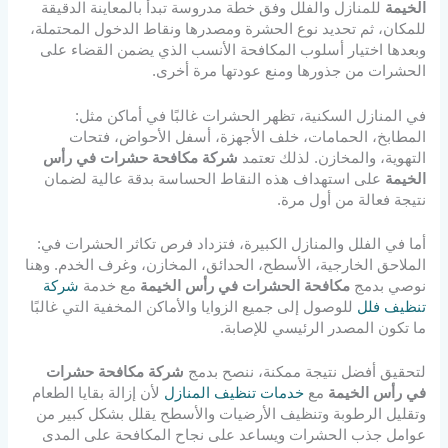
الخيمة
للمنازل والفلل وفق خطة مدروسة تبدأ بالمعاينة الدقيقة
للمكان، ثم تحديد نوع الحشرة ومصدرها ونقاط الدخول المحتملة،
وبعدها اختيار أسلوب المكافحة الأنسب الذي يضمن القضاء على
الحشرات من جذورها ومنع عودتها مرة أخرى.
في المنازل السكنية، تظهر الحشرات غالبًا في أماكن مثل:
المطابخ، الحمامات، خلف الأجهزة، أسفل الأحواض، فتحات
التهوية، والمخازن. لذلك تعتمد
شركة مكافحة حشرات في رأس
الخيمة
على استهداف هذه النقاط الحساسة بدقة عالية لضمان
نتيجة فعالة من أول مرة.
أما في الفلل والمنازل الكبيرة، فتزداد فرص تكاثر الحشرات في:
الملاحق الخارجية، الأسطح، الحدائق، المخازن، وغرف الخدم. وهنا
نوصي بدمج
مكافحة الحشرات في رأس الخيمة
مع خدمة
شركة
تنظيف فلل
للوصول إلى جميع الزوايا والأماكن المخفية التي غالبًا
ما تكون المصدر الرئيسي للإصابة.
لتحقيق أفضل نتيجة ممكنة، ننصح بدمج
شركة مكافحة حشرات
في رأس الخيمة
مع
خدمات تنظيف المنازل
لأن إزالة بقايا الطعام
وتقليل الرطوبة وتنظيف الأرضيات والأسطح يقلل بشكل كبير من
عوامل جذب الحشرات ويساعد على نجاح المكافحة على المدى