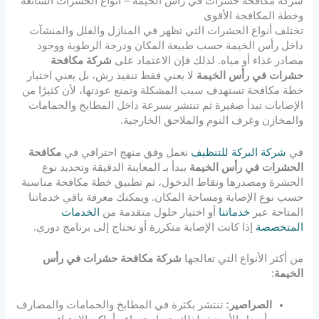
شركة مكافحة حشرات في رأس الخيمة – أنواع الحشرات الشائعة
وخطة المكافحة الأقوى
تختلف أنواع الحشرات التي تظهر في المنازل والفلل والمنشآت
داخل رأس الخيمة حسب طبيعة المكان ودرجة الرطوبة ووجود
مصادر غذاء أو مياه. لذلك فإن الاعتماد على
شركة مكافحة
حشرات في رأس الخيمة
لا يعني فقط تنفيذ رش، بل يعني اختيار
خطة مكافحة تستهدف سبب المشكلة وتمنع عودتها، لأن كثيرًا من
الإصابات تبدأ صغيرة ثم تنتشر بسرعة داخل المطابخ والحمامات
والمخازن وغرف النوم والملاحق الخارجية.
في
شركة البركة للتنظيف
نعمل وفق منهج احترافي في
مكافحة
الحشرات في رأس الخيمة
يبدأ بـ المعاينة الدقيقة وتحديد نوع
الحشرة ومصدرها ونقاط الدخول، ثم تطبيق خطة مكافحة مناسبة
حسب نوع الإصابة ومساحة المكان. ويمكنك معرفة باقي خدماتنا
المتاحة عبر
خدماتنا
أو اختيار حلول متقدمة من
الخدمات
المتخصصة
إذا كانت الإصابة متكررة أو تحتاج إلى برنامج دوري.
من أكثر الأنواع التي تعالجها
شركة مكافحة حشرات في رأس
الخيمة
:
الصراصير:
تنتشر بكثرة في المطابخ والحمامات والمصارف