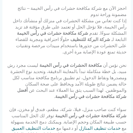
احجز الآن مع شركة مكافحة حشرات في رأس الخيمة – نتائج
مضمونة وراحة تدوم
إذا كنت تعاني من مشكلة الحشرات في منزلك أو منشأتك داخل
رأس الخيمة، فلا تؤجل الحل أو تعتمد على طرق مؤقتة قد تزيد
المشكلة سوءًا. تقدم
شركة مكافحة حشرات في رأس الخيمة
التابعة لـ
شركة البركة للتنظيف
حلولًا احترافية ومجربة للقضاء
على الحشرات من جذورها باستخدام مبيدات مرخصة وتقنيات
حديثة تمنع عودة الإصابة مرة أخرى.
نحن نؤمن أن
مكافحة الحشرات في رأس الخيمة
ليست مجرد رش
مبيد، بل خطة متكاملة تبدأ بالمعاينة الدقيقة، وتحديد نوع الحشرة
ومصدرها ونقاط الدخول، ثم تطبيق برنامج مكافحة مناسب لكل
حالة يضمن نتائج طويلة الأمد ويحافظ على صحة السكان
والموظفين. لهذا السبب يثق بنا العملاء عند البحث عن
أفضل
شركة مكافحة حشرات في رأس الخيمة
.
سواء كنت صاحب منزل، فيلا، شركة، مطعم، فندق أو مخزن، فإن
شركة مكافحة حشرات في رأس الخيمة
توفر لك الحل المناسب
حسب طبيعة المكان وحجم الإصابة. ويمكنك دمج الخدمة بسهولة
مع
خدمات تنظيف المنازل
أو دعمها مع
خدمات التنظيف العميق