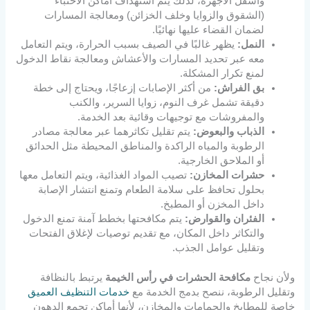
وأسفل الأجهزة، لذلك يتم استهداف أماكن الاختباء
(الشقوق والزوايا وخلف الخزائن) ومعالجة المسارات
لضمان القضاء عليها نهائيًا.
النمل:
يظهر غالبًا في الصيف بسبب الحرارة، ويتم التعامل
معه عبر تحديد المسارات والأعشاش ومعالجة نقاط الدخول
لمنع تكرار المشكلة.
بق الفراش:
من أكثر الإصابات إزعاجًا، ويحتاج إلى خطة
دقيقة تشمل غرف النوم، زوايا السرير، والكنب
والمفروشات مع توجيهات وقائية بعد الخدمة.
الذباب والبعوض:
يتم تقليل تكاثرهما عبر معالجة مصادر
الرطوبة والمياه الراكدة والمناطق المحيطة مثل الحدائق
أو الملاحق الخارجية.
حشرات المخازن:
تصيب المواد الغذائية، ويتم التعامل معها
بحلول تحافظ على سلامة الطعام وتمنع انتشار الإصابة
داخل المخزن أو المطبخ.
الفئران والقوارض:
يتم مكافحتها بخطط آمنة تمنع الدخول
والتكاثر داخل المكان، مع تقديم توصيات لإغلاق الفتحات
وتقليل عوامل الجذب.
ولأن نجاح
مكافحة الحشرات في رأس الخيمة
يرتبط بالنظافة
وتقليل الرطوبة، ننصح بدمج الخدمة مع
خدمات التنظيف العميق
خاصة للمطابخ والحمامات والمخازن، لأنها أماكن تجمع الدهون