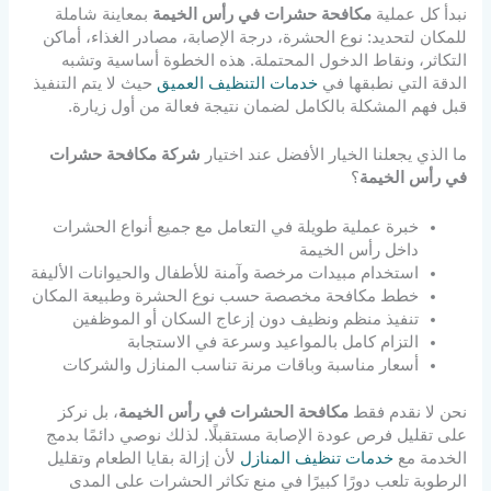
نبدأ كل عملية
مكافحة حشرات في رأس الخيمة
بمعاينة شاملة
للمكان لتحديد: نوع الحشرة، درجة الإصابة، مصادر الغذاء، أماكن
التكاثر، ونقاط الدخول المحتملة. هذه الخطوة أساسية وتشبه
الدقة التي نطبقها في
خدمات التنظيف العميق
حيث لا يتم التنفيذ
قبل فهم المشكلة بالكامل لضمان نتيجة فعالة من أول زيارة.
ما الذي يجعلنا الخيار الأفضل عند اختيار
شركة مكافحة حشرات
في رأس الخيمة
؟
خبرة عملية طويلة في التعامل مع جميع أنواع الحشرات
داخل رأس الخيمة
استخدام مبيدات مرخصة وآمنة للأطفال والحيوانات الأليفة
خطط مكافحة مخصصة حسب نوع الحشرة وطبيعة المكان
تنفيذ منظم ونظيف دون إزعاج السكان أو الموظفين
التزام كامل بالمواعيد وسرعة في الاستجابة
أسعار مناسبة وباقات مرنة تناسب المنازل والشركات
نحن لا نقدم فقط
مكافحة الحشرات في رأس الخيمة
، بل نركز
على تقليل فرص عودة الإصابة مستقبلًا. لذلك نوصي دائمًا بدمج
الخدمة مع
خدمات تنظيف المنازل
لأن إزالة بقايا الطعام وتقليل
الرطوبة تلعب دورًا كبيرًا في منع تكاثر الحشرات على المدى