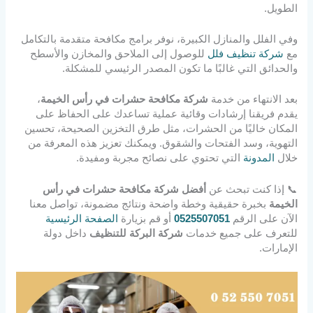
الطويل.
وفي الفلل والمنازل الكبيرة، نوفر برامج مكافحة متقدمة بالتكامل
مع
شركة تنظيف فلل
للوصول إلى الملاحق والمخازن والأسطح
والحدائق التي غالبًا ما تكون المصدر الرئيسي للمشكلة.
بعد الانتهاء من خدمة
شركة مكافحة حشرات في رأس الخيمة
،
يقدم فريقنا إرشادات وقائية عملية تساعدك على الحفاظ على
المكان خاليًا من الحشرات، مثل طرق التخزين الصحيحة، تحسين
التهوية، وسد الفتحات والشقوق. ويمكنك تعزيز هذه المعرفة من
خلال
المدونة
التي تحتوي على نصائح مجربة ومفيدة.
📞 إذا كنت تبحث عن
أفضل شركة مكافحة حشرات في رأس
الخيمة
بخبرة حقيقية وخطة واضحة ونتائج مضمونة، تواصل معنا
الآن على الرقم
0525507051
أو قم بزيارة
الصفحة الرئيسية
للتعرف على جميع خدمات
شركة البركة للتنظيف
داخل دولة
الإمارات.