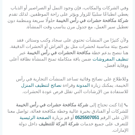
وفي الشركات والمكاتب، فإن وجود النمل أو الصراصير أو الذباب
يعطي انطباعًا سلبيًا للزوار ويؤثر على راحة الموظفين. لذلك تقدم
شركة مكافحة حشرات في رأس الخيمة
حلولًا سريعة ومنظمة دون
تعطيل سير العمل، مع جدول مرن يناسب وقت المنشأة.
ولأن كثيرًا من المنشآت تحتوي على سجاد وكنب وستائر، فقد
تصبح بيئة مناسبة لحشرات مثل بق الفراش أو الحشرات الدقيقة.
هنا ننصح بدعم خطة
مكافحة الحشرات في رأس الخيمة
عبر
تنظيف المفروشات
ضمن باقة متكاملة تمنح المنشأة نظافة أعلى
ووقاية أفضل.
وللاطلاع على نصائح وقائية تساعد المنشآت التجارية في رأس
الخيمة، يمكنك زيارة
المدونة
وقراءة
نصائح لتنظيف المنزل
للاستفادة من الإرشادات التي تقلل فرص عودة الحشرات.
📞 إذا كنت تحتاج إلى
شركة مكافحة حشرات في رأس الخيمة
للشركات أو الفنادق بخبرة عالية وخطة مكافحة فعالة، تواصل معنا
الآن على الرقم
0525507051
أو قم بزيارة
الصفحة الرئيسية
للتعرف على جميع خدمات
شركة البركة للتنظيف
داخل دولة
الإمارات.