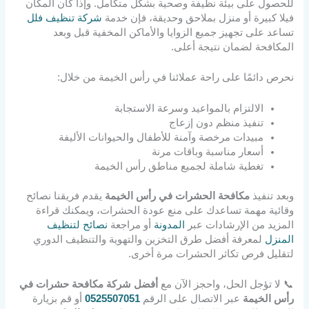
للحصول على بيئة نظيفة وصحية بشكل متكامل. وإذا كان المكان
فيلا كبيرة أو منزل بملاحق وحديقة، فإن خدمة
شركة تنظيف فلل
تساعد على تجهيز جميع الزوايا والأماكن المخفية قبل وبعد
المكافحة لضمان نتيجة أعلى.
نحرص دائمًا على راحة عملائنا في رأس الخيمة من خلال:
الالتزام بالمواعيد وسرعة الاستجابة
تنفيذ منظم دون إزعاج
مبيدات مرخصة وآمنة للأطفال والحيوانات الأليفة
أسعار مناسبة وباقات مرنة
تغطية شاملة لجميع مناطق رأس الخيمة
وبعد تنفيذ
مكافحة الحشرات في رأس الخيمة
يقدم فريقنا نصائح
وقائية مهمة تساعدك على منع عودة الحشرات، ويمكنك قراءة
المزيد من الإرشادات عبر
المدونة
أو مراجعة
نصائح لتنظيف
المنزل
لمعرفة أفضل طرق التخزين والتهوية والتنظيف الدوري
لتقليل فرص تكاثر الحشرات مرة أخرى.
📞 لا تؤجل الحل، واحجز الآن مع
أفضل شركة مكافحة حشرات في
رأس الخيمة
عبر الاتصال على الرقم
0525507051
أو قم بزيارة