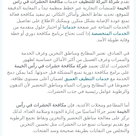
تقدم
شركة البركة للتنظيف
خدمات
مكافحة الحشرات في رأس
الخيمة
للمنشآت التجارية عبر خطط منظمة تبدأ بـ المعاينة الدقيقة
للموقع، تحديد نقاط الخطر وأماكن التكاثر، ثم تنفيذ مكافحة فعالة
تمنع عودة الإصابة بشكل متكرر. ويمكنك الاطلاع على تفاصيل
الخدمات المتاحة عبر صفحة
خدماتنا
أو اختيار حلول متقدمة من
الخدمات المتخصصة
إذا كنت تحتاج برنامج مكافحة دوري أو خطة
وقاية طويلة الأمد.
في الفنادق، تعتبر المطابخ ومناطق التخزين وغرف الخدمة
والممرات وغرف الغسيل من أكثر الأماكن حساسية لظهور
الحشرات، لذلك تعتمد
شركة مكافحة حشرات في رأس الخيمة
على برامج مكافحة دورية تمنع المشكلة قبل حدوثها. كما يمكن دمج
الخدمة مع
خدمات التنظيف العميق
لضمان أعلى مستوى نظافة،
خصوصًا في المطابخ ودورات المياه ومناطق التحضير لأن الدهون
والرطوبة عوامل رئيسية في جذب الحشرات.
أما المطاعم ومحلات الأغذية، فإن
مكافحة الحشرات في رأس
الخيمة
تعتبر جزءًا أساسيًا من إدارة الجودة وسلامة الغذاء. لذلك
نركز على معالجة مناطق التحضير والتخزين ونقاط تجمع الرطوبة
مع تقديم توصيات تمنع جذب الحشرات مثل تحسين التخزين
والتخلص من النفايات بطريقة صحيحة وسد الفتحات.