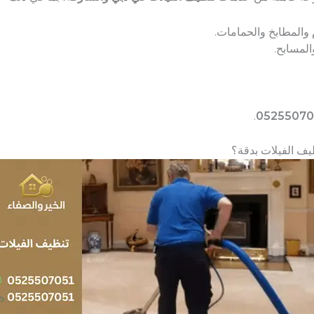
والمطابخ والحمامات.
لمسابح.
.
05255070
يف الفيلات بدقة؟